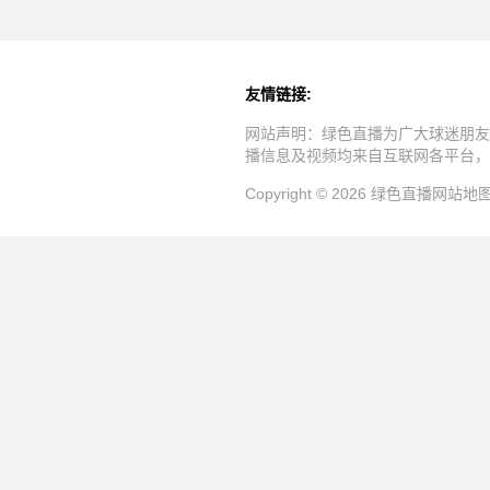
友情链接:
网站声明：绿色直播为广大球迷朋友
播信息及视频均来自互联网各平台，
Copyright © 2026 绿色直播
网站地