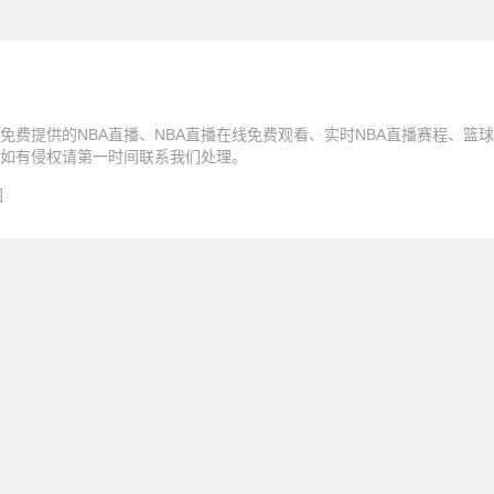
免费提供的NBA直播、NBA直播在线免费观看、实时NBA直播赛程、篮
如有侵权请第一时间联系我们处理。
图