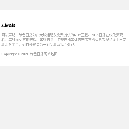
友情链接:
网站声明：绿色直播为广大球迷朋友免费提供的NBA直播、NBA直播在线免费观
看、实时NBA直播赛程、篮球直播、足球直播等体育赛事直播信息及视频均来自互
联网各平台，如有侵权请第一时间联系我们处理。
Copyright © 2026 绿色直播
网站地图