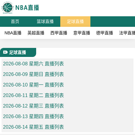
首页
篮球直播
足球直播
NBA直播
英超直播
西甲直播
意甲直播
德甲直播
法甲直
足球直播
2026-08-08 星期六 直播列表
2026-08-09 星期日 直播列表
2026-08-10 星期一 直播列表
2026-08-11 星期二 直播列表
2026-08-12 星期三 直播列表
2026-08-13 星期四 直播列表
2026-08-14 星期五 直播列表