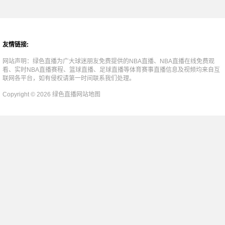
友情链接:
网站声明：绿色直播为广大球迷朋友免费提供的NBA直播、NBA直播在线免费观
看、实时NBA直播赛程、篮球直播、足球直播等体育赛事直播信息及视频均来自互
联网各平台，如有侵权请第一时间联系我们处理。
Copyright © 2026 绿色直播
网站地图