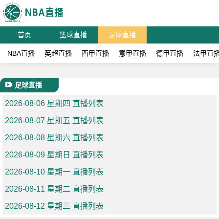
首页
篮球直播
足球直播
NBA直播
英超直播
西甲直播
意甲直播
德甲直播
法甲直
足球直播
2026-08-06 星期四 直播列表
2026-08-07 星期五 直播列表
2026-08-08 星期六 直播列表
2026-08-09 星期日 直播列表
2026-08-10 星期一 直播列表
2026-08-11 星期二 直播列表
2026-08-12 星期三 直播列表