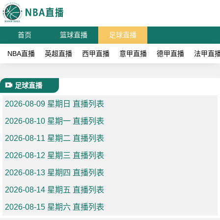
首页
篮球直播
足球直播
NBA直播
英超直播
西甲直播
意甲直播
德甲直播
法甲直
足球直播
2026-08-09 星期日 直播列表
2026-08-10 星期一 直播列表
2026-08-11 星期二 直播列表
2026-08-12 星期三 直播列表
2026-08-13 星期四 直播列表
2026-08-14 星期五 直播列表
2026-08-15 星期六 直播列表