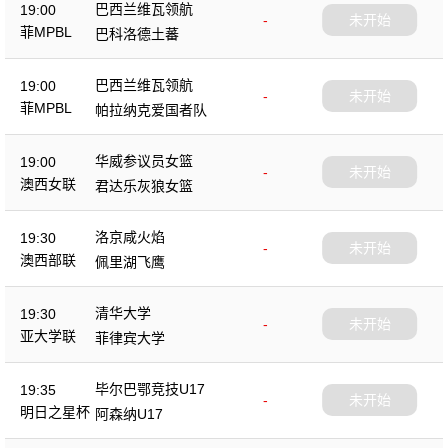
巴西兰维瓦领航
19:00
-
未开始
菲MPBL
巴科洛德土蕃
巴西兰维瓦领航
19:00
-
未开始
菲MPBL
帕拉纳克爱国者队
华威参议员女篮
19:00
-
未开始
澳西女联
君达乐灰狼女篮
洛京咸火焰
19:30
-
未开始
澳西部联
佩里湖飞鹰
清华大学
19:30
-
未开始
亚大学联
菲律宾大学
毕尔巴鄂竞技U17
19:35
-
未开始
明日之星杯
阿森纳U17