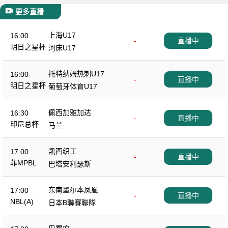
更多直播
上海U17
16:00
-
直播中
明日之星杯
河床U17
托特纳姆热刺U17
16:00
-
直播中
明日之星杯
葡萄牙体育U17
佩西加雅加达
16:30
-
直播中
印尼总杯
马兰
凯西织工
17:00
-
直播中
菲MPBL
巴塔安利瑟斯
东南墨尔本凤凰
17:00
-
直播中
NBL(A)
日本B聯賽聯隊