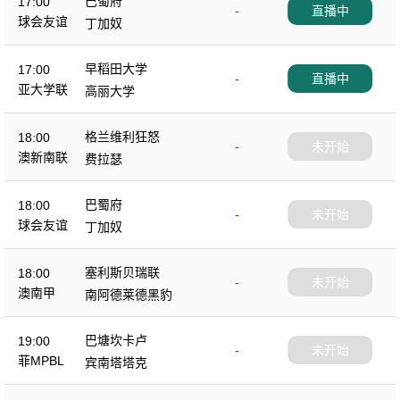
巴蜀府
17:00
-
直播中
球会友谊
丁加奴
早稻田大学
17:00
-
直播中
亚大学联
高丽大学
格兰维利狂怒
18:00
-
未开始
澳新南联
费拉瑟
巴蜀府
18:00
-
未开始
球会友谊
丁加奴
塞利斯贝瑞联
18:00
-
未开始
澳南甲
南阿德莱德黑豹
巴塘坎卡卢
19:00
-
未开始
菲MPBL
宾南塔塔克