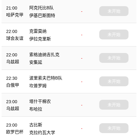
阿克托比B队
21:00
-
未开始
哈萨克甲
伊基巴斯图特
克雷莫纳
22:00
-
未开始
球会友谊
伊拉克里斯
索格迪纳吉扎克
22:00
-
未开始
乌兹超
安集延
波里索夫巴特B队
22:30
-
未开始
白俄甲
坎普罗姆
塔什干棉农
23:00
-
未开始
乌兹超
布哈拉
古比斯
23:00
-
未开始
欧罗巴杯
克拉约瓦大学