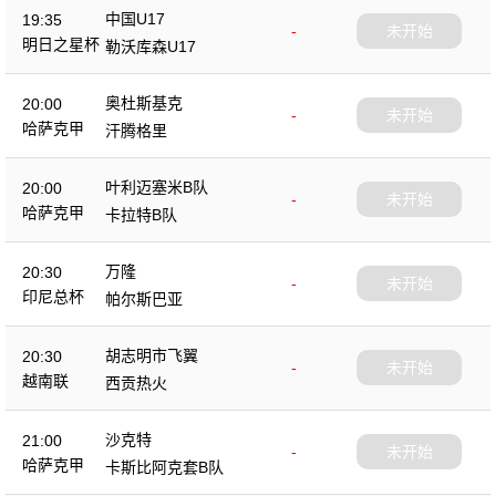
中国U17
19:35
-
未开始
明日之星杯
勒沃库森U17
奥杜斯基克
20:00
-
未开始
哈萨克甲
汗腾格里
叶利迈塞米B队
20:00
-
未开始
哈萨克甲
卡拉特B队
万隆
20:30
-
未开始
印尼总杯
帕尔斯巴亚
胡志明市飞翼
20:30
-
未开始
越南联
西贡热火
沙克特
21:00
-
未开始
哈萨克甲
卡斯比阿克套B队