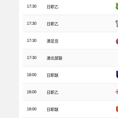
17:30
日职乙
17:30
日职乙
17:30
澳足总
17:30
澳北部联
18:00
日职联
18:00
日职乙
18:00
日职联