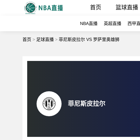
首页
篮球直播
NBA直播
英超直播
西甲
首页
>
足球直播
>
菲尼斯皮拉尔 VS 罗萨里奥雄狮
菲尼斯皮拉尔