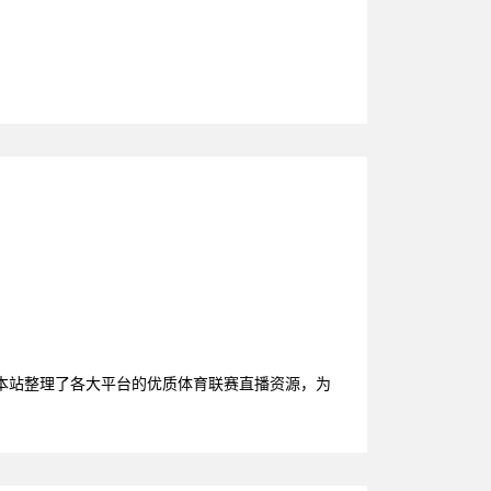
本站整理了各大平台的优质体育联赛直播资源，为