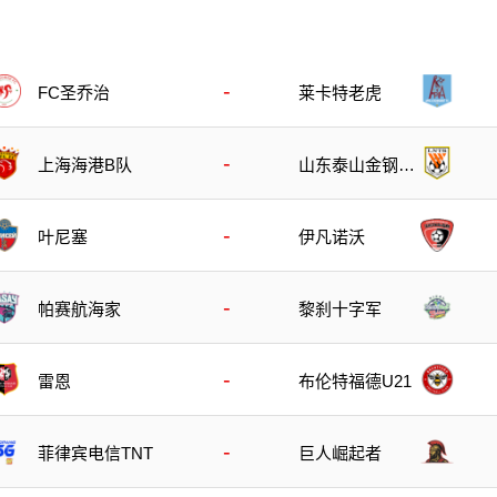
-
FC圣乔治
莱卡特老虎
-
上海海港B队
山东泰山金钢山
队
-
叶尼塞
伊凡诺沃
-
帕赛航海家
黎刹十字军
-
雷恩
布伦特福德U21
-
菲律宾电信TNT
巨人崛起者