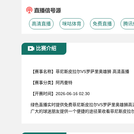
高清直播
咪咕体育
免费直播
腾讯
比赛介绍
【赛事名称】
菲尼斯皮拉尔VS罗萨里奥雄狮 高清直播
【赛事分类】
阿丙曼特
【开赛时间】
2026-06-16 02:30
绿色直播实时提供免费菲尼斯皮拉尔VS罗萨里奥雄狮
广大的球迷朋友提供一个便捷的途径莱收看菲尼斯皮拉尔