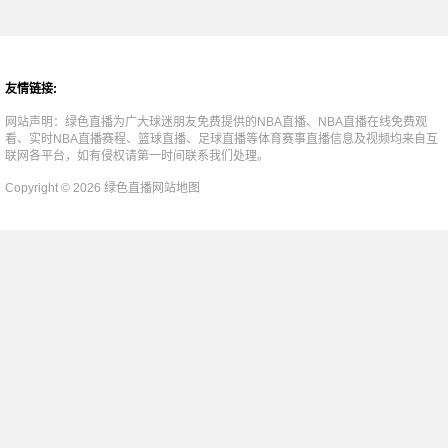
友情链接:
网站声明：绿色直播为广大球迷朋友免费提供的NBA直播、NBA直播在线免费观
看、实时NBA直播赛程、篮球直播、足球直播等体育赛事直播信息及视频均来自互
联网各平台，如有侵权请第一时间联系我们处理。
Copyright © 2026 绿色直播
网站地图