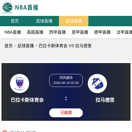
首页
篮球直播
足球直播
NBA直播
英超直播
西甲直播
意甲直播
德甲直播
法甲直
首页
>
足球直播
>
巴拉卡斯体育会 VS 拉马德里
阿丙曼特
2026-06-16 02:30
:
巴拉卡斯体育会
拉马