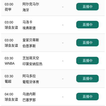
阿尔克马尔
03:00
-
直播中
荷甲
海牙
马洛卡
03:00
-
直播中
球会友谊
埃弗斯堡
皇家贝蒂斯
03:00
-
直播中
球会友谊
伯恩茅斯
芝加哥天空
03:30
-
直播中
WNBA
印第安纳狂热
阿马多拉
03:30
-
直播中
葡超
葡萄牙体育
乌迪内斯
04:00
-
直播中
球会友谊
巴塞罗那