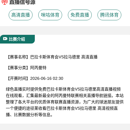
已结束
高清直播
咪咕体育
免费直播
腾讯体育
比赛介绍
【赛事名称】
巴拉卡斯体育会VS拉马德里 高清直播
【赛事分类】
阿丙曼特
【开赛时间】
2026-06-16 02:30
绿色直播实时提供免费巴拉卡斯体育会VS拉马德里高清直播视频
在线观看，汇集最新最全的阿丙曼特联赛相关直播导航链接。本站
整理了各大平台的优质体育联赛直播资源，为广大的球迷朋友提供
一个便捷的途径莱收看巴拉卡斯体育会VS拉马德里 高清视频直
播、比赛数据分析等信息。