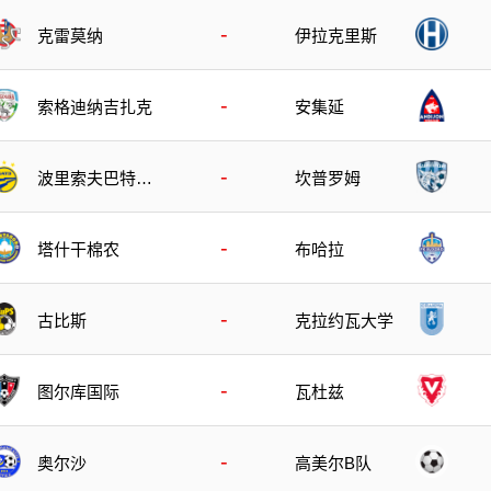
-
克雷莫纳
伊拉克里斯
-
索格迪纳吉扎克
安集延
-
波里索夫巴特B
坎普罗姆
队
-
塔什干棉农
布哈拉
-
古比斯
克拉约瓦大学
-
图尔库国际
瓦杜兹
-
奥尔沙
高美尔B队