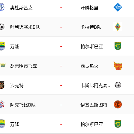
-
奥杜斯基克
汗腾格里
-
叶利迈塞米B队
卡拉特B队
-
万隆
帕尔斯巴亚
-
胡志明市飞翼
西贡热火
-
沙克特
卡斯比阿克套B
队
-
阿克托比B队
伊基巴斯图特
-
万隆
帕尔斯巴亚