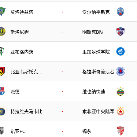
-
莫洛迪兹诺
沃尔纳平斯克
-
斯洛尼姆
明斯克B队
-
亚布洛内茨
里加足球学院
-
比亚韦斯托克雅
格拉斯哥流浪者
盖隆
-
派德
维也纳快速
-
特拉维夫马卡比
索非亚中央陆军
-
诺亚FC
锡永