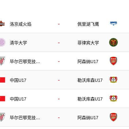
-
洛京咸火焰
佩里湖飞鹰
-
清华大学
菲律宾大学
-
毕尔巴鄂竞技U
阿森纳U17
17
-
中国U17
勒沃库森U17
-
中国U17
勒沃库森U17
-
毕尔巴鄂竞技U
阿森纳U17
17