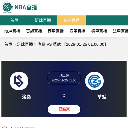
首页
篮球直播
足球直播
NBA直播
英超直播
西甲直播
意甲直播
德甲直播
法甲直
首页
>
足球直播
>
洛桑 VS 草蜢 【2026-01-25 01:00:00】
瑞士超
2026-01-25 01:00
:
洛桑
草