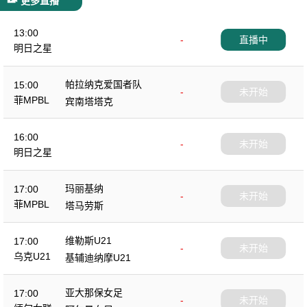
更多直播
13:00
-
直播中
明日之星
帕拉纳克爱国者队
15:00
-
未开始
菲MPBL
宾南塔塔克
16:00
-
未开始
明日之星
玛丽基纳
17:00
-
未开始
菲MPBL
塔马劳斯
维勒斯U21
17:00
-
未开始
乌克U21
基辅迪纳摩U21
亚大那保女足
17:00
-
未开始