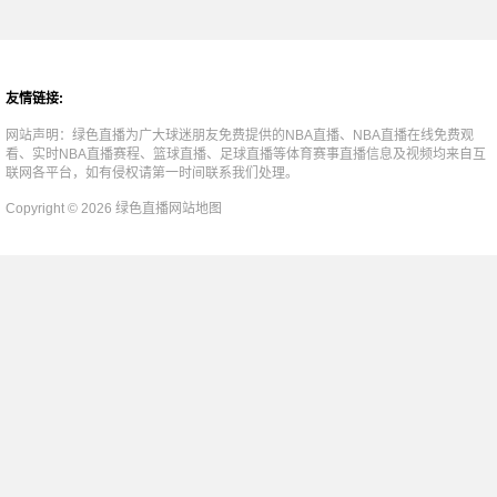
友情链接:
网站声明：绿色直播为广大球迷朋友免费提供的NBA直播、NBA直播在线免费观
看、实时NBA直播赛程、篮球直播、足球直播等体育赛事直播信息及视频均来自互
联网各平台，如有侵权请第一时间联系我们处理。
Copyright © 2026 绿色直播
网站地图