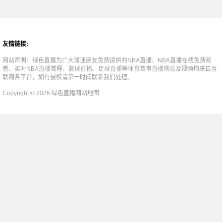
友情链接:
网站声明：绿色直播为广大球迷朋友免费提供的NBA直播、NBA直播在线免费观
看、实时NBA直播赛程、篮球直播、足球直播等体育赛事直播信息及视频均来自互
联网各平台，如有侵权请第一时间联系我们处理。
Copyright © 2026 绿色直播
网站地图