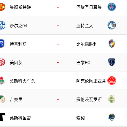
-
曼彻斯特联
巴黎圣日耳曼
-
沙尔克04
亚特兰大
-
特普利斯
比尔森胜利
-
美因茨
巴黎FC
-
莫斯科火车头
阿克伦陶里亚蒂
-
吉奥里
费伦茨瓦罗斯
-
莫斯科鱼雷
索契