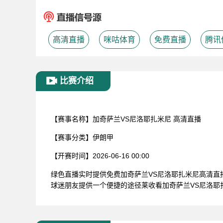
高清直播
咪咕体育
免费直播
腾讯
比赛介绍
【赛事名称】
加奇萨兰VS尼洛耶扎米尼 高清直播
【赛事分类】
伊朗甲
【开赛时间】
2026-06-16 00:00
绿色直播实时提供免费加奇萨兰VS尼洛耶扎米尼高清
球迷朋友提供一个便捷的途径莱收看加奇萨兰VS尼洛耶