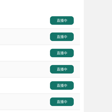
直播中
直播中
直播中
直播中
直播中
直播中