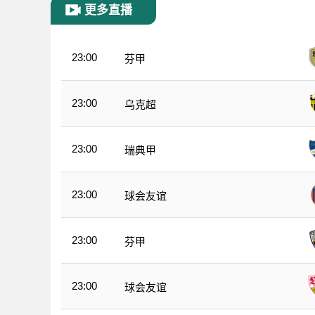
更多直播
23:00
芬甲
23:00
乌克超
23:00
瑞典甲
23:00
球会友谊
23:00
芬甲
23:00
球会友谊