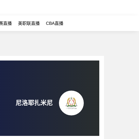
赛直播
美职联直播
CBA直播
尼洛耶扎米尼