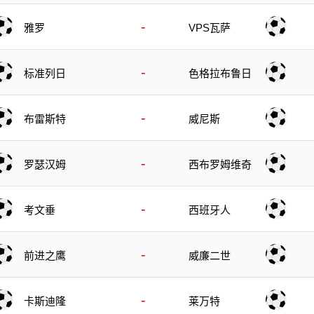
-
雅罗
VPS瓦萨
-
标准列日
色格拉布鲁日
-
布雷斯特
威尼斯
-
罗瑟汉姆
西布罗姆维奇
-
考文垂
西班牙人
-
前进之鹰
威廉二世
-
卡斯迪隆
莱万特