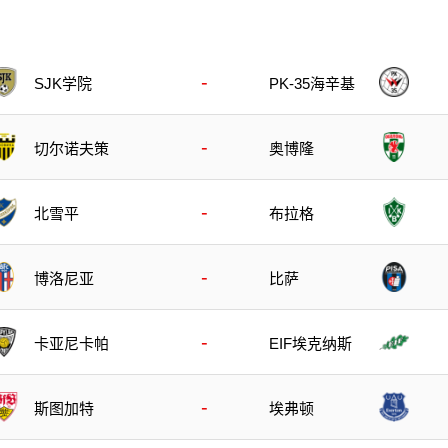
-
SJK学院
PK-35海辛基
-
切尔诺夫策
奥博隆
-
北雪平
布拉格
-
博洛尼亚
比萨
-
卡亚尼卡帕
EIF埃克纳斯
-
斯图加特
埃弗顿