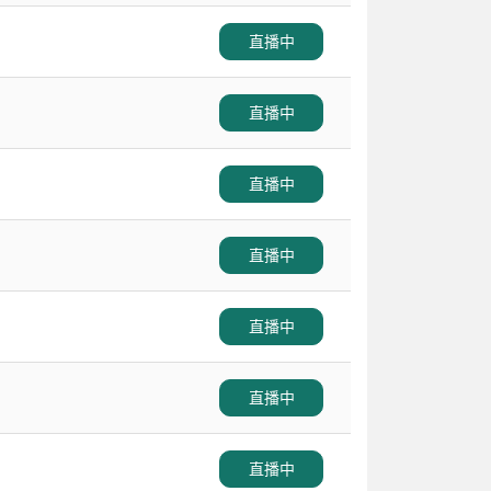
直播中
直播中
直播中
直播中
直播中
直播中
直播中