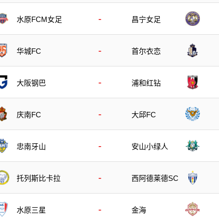
-
水原FCM女足
昌宁女足
-
华城FC
首尔衣恋
-
大阪钢巴
浦和红钻
-
庆南FC
大邱FC
-
忠南牙山
安山小绿人
-
托列斯比卡拉
西阿德莱德SC
-
水原三星
金海