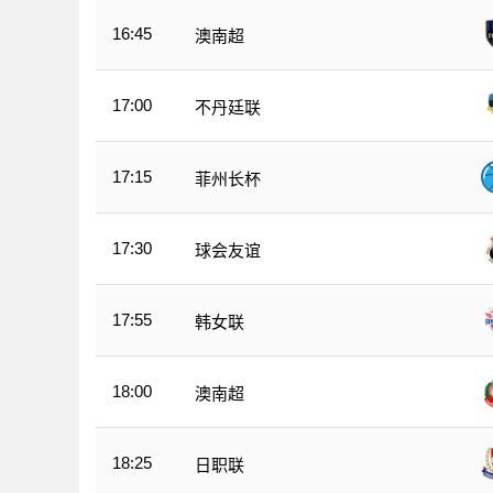
16:45
澳南超
17:00
不丹廷联
17:15
菲州长杯
17:30
球会友谊
17:55
韩女联
18:00
澳南超
18:25
日职联