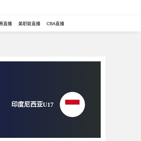
赛直播
美职联直播
CBA直播
印度尼西亚U17