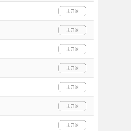
未开始
未开始
未开始
未开始
未开始
未开始
未开始