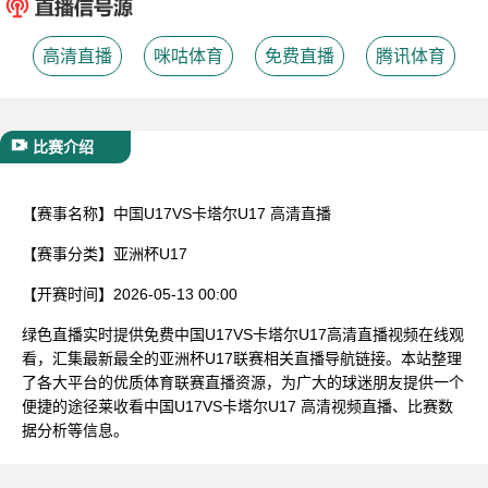
已结束
高清直播
咪咕体育
免费直播
腾讯体育
比赛介绍
【赛事名称】
中国U17VS卡塔尔U17 高清直播
【赛事分类】
亚洲杯U17
【开赛时间】
2026-05-13 00:00
绿色直播实时提供免费中国U17VS卡塔尔U17高清直播视频在线观
看，汇集最新最全的亚洲杯U17联赛相关直播导航链接。本站整理
了各大平台的优质体育联赛直播资源，为广大的球迷朋友提供一个
便捷的途径莱收看中国U17VS卡塔尔U17 高清视频直播、比赛数
据分析等信息。