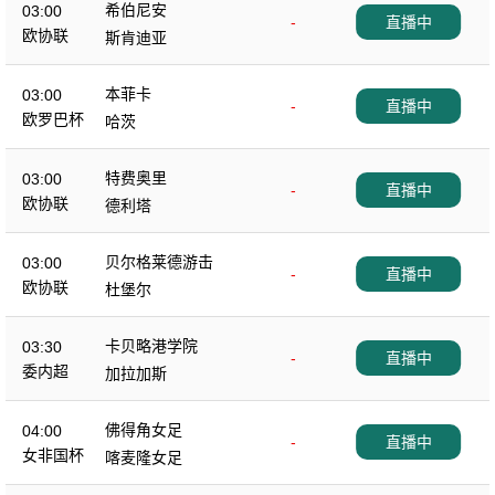
希伯尼安
03:00
-
直播中
欧协联
斯肯迪亚
本菲卡
03:00
-
直播中
欧罗巴杯
哈茨
特费奥里
03:00
-
直播中
欧协联
德利塔
贝尔格莱德游击
03:00
-
直播中
欧协联
杜堡尔
卡贝略港学院
03:30
-
直播中
委内超
加拉加斯
佛得角女足
04:00
-
直播中
女非国杯
喀麦隆女足