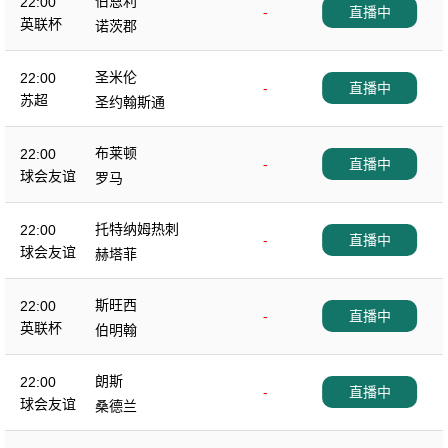
伯恩利
22:00
-
直播中
英联杯
诺茨郡
圣米伦
22:00
-
直播中
苏超
圣约翰斯通
布莱顿
22:00
-
直播中
球会友谊
罗马
托特纳姆热刺
22:00
-
直播中
球会友谊
赫塔菲
斯旺西
22:00
-
直播中
英联杯
伯明翰
朗斯
22:00
-
直播中
球会友谊
桑德兰