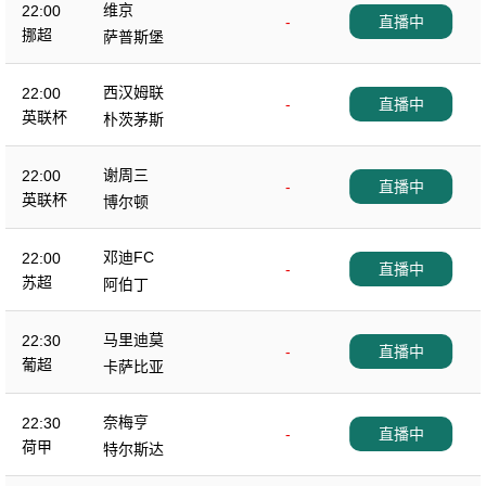
维京
22:00
-
直播中
挪超
萨普斯堡
西汉姆联
22:00
-
直播中
英联杯
朴茨茅斯
谢周三
22:00
-
直播中
英联杯
博尔顿
邓迪FC
22:00
-
直播中
苏超
阿伯丁
马里迪莫
22:30
-
直播中
葡超
卡萨比亚
奈梅亨
22:30
-
直播中
荷甲
特尔斯达