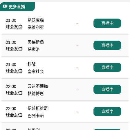
更多直播
勒沃库森
21:30
-
直播中
球会友谊
塞维利亚
奥格斯堡
21:30
-
直播中
球会友谊
萨索洛
科隆
21:30
-
直播中
球会友谊
皇家社会
云达不莱梅
22:00
-
直播中
球会友谊
帕德博恩
伊普斯维奇
22:00
-
直播中
球会友谊
巴列卡诺