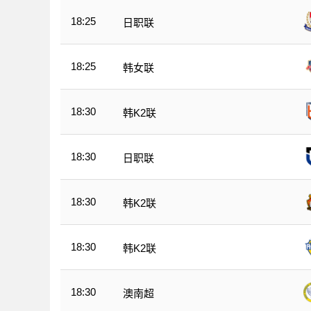
18:25
日职联
18:25
韩女联
18:30
韩K2联
18:30
日职联
18:30
韩K2联
18:30
韩K2联
18:30
澳南超