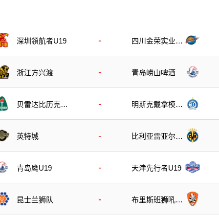
-
深圳領航者U19
四川金荣实业U1
9
-
浙江方兴渡
青岛崂山啤酒
-
贝雷达比历克女
明斯克戴拿模女
足
足
-
英特城
比利亚雷亚尔B
队
-
青岛鹰U19
天津先行者U19
-
昆士兰狮队
布里斯班狮吼青
年队