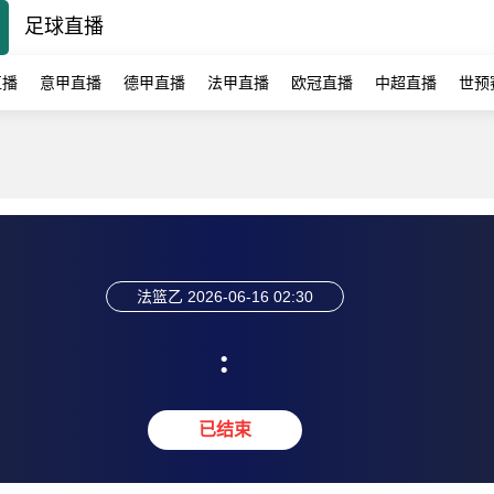
足球直播
直播
意甲直播
德甲直播
法甲直播
欧冠直播
中超直播
世预
法篮乙
2026-06-16 02:30
:
已结束