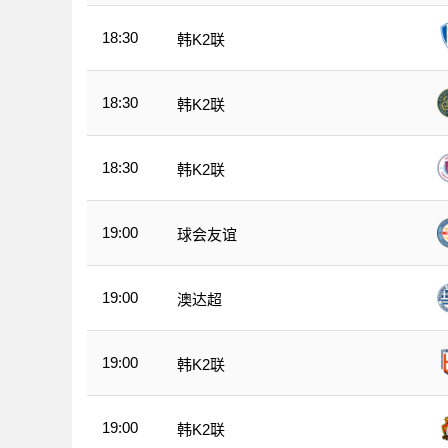
18:30
韩K2联
18:30
韩K2联
18:30
韩K2联
19:00
球会友谊
19:00
澳达超
19:00
韩K2联
19:00
韩K2联