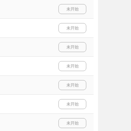
未开始
未开始
未开始
未开始
未开始
未开始
未开始