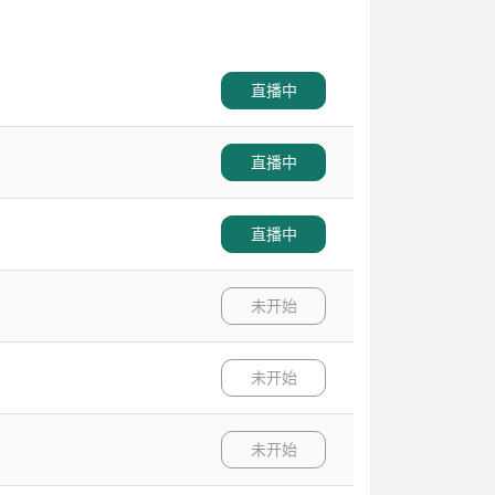
直播中
直播中
直播中
未开始
未开始
未开始