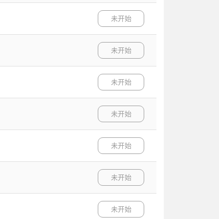
未开始
未开始
未开始
未开始
未开始
未开始
未开始