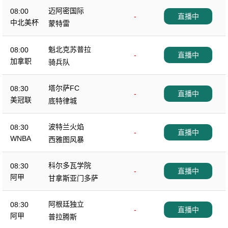
迈阿密国际
08:00
-
直播中
中北美杯
蒙特雷
魁北克苏普拉
08:00
-
直播中
加拿职
骑兵队
塔尔萨FC
08:30
-
直播中
美冠联
底特律城
波特兰火焰
08:30
-
直播中
WNBA
西雅图风暴
科尔多瓦学院
08:30
-
直播中
阿甲
甘拿斯亚门多萨
阿根廷独立
08:30
-
直播中
阿甲
普拉腾斯