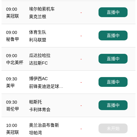
埃尔帕索机车
09:00
-
直播中
美冠联
奥克兰根
体育生队
09:00
-
直播中
秘鲁甲
利马联盟
瓜达拉哈拉
09:00
-
直播中
中北美杯
达拉斯FC
博伊西AC
09:30
-
直播中
美甲
前锋麦迪逊足球俱
乐部
帕斯托
09:30
-
直播中
哥伦甲
卡利体育会
奥兰治县布鲁斯
10:00
-
未开始
美冠联
坦帕湾