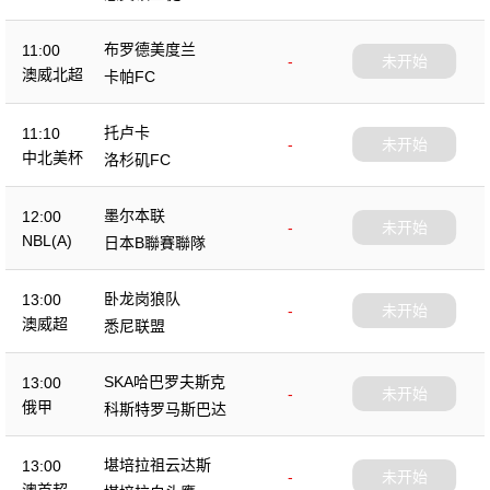
布罗德美度兰
11:00
-
未开始
澳威北超
卡帕FC
托卢卡
11:10
-
未开始
中北美杯
洛杉矶FC
墨尔本联
12:00
-
未开始
NBL(A)
日本B聯賽聯隊
卧龙岗狼队
13:00
-
未开始
澳威超
悉尼联盟
SKA哈巴罗夫斯克
13:00
-
未开始
俄甲
科斯特罗马斯巴达
堪培拉祖云达斯
13:00
-
未开始