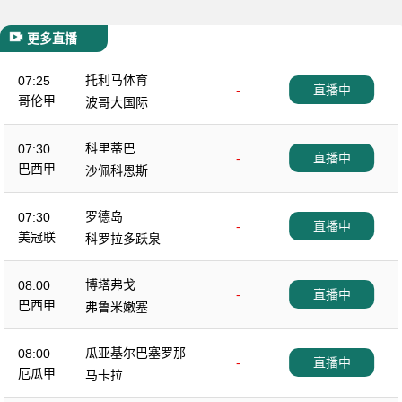
更多直播
托利马体育
07:25
-
直播中
哥伦甲
波哥大国际
科里蒂巴
07:30
-
直播中
巴西甲
沙佩科恩斯
罗德岛
07:30
-
直播中
美冠联
科罗拉多跃泉
博塔弗戈
08:00
-
直播中
巴西甲
弗鲁米嫩塞
瓜亚基尔巴塞罗那
08:00
-
直播中
厄瓜甲
马卡拉